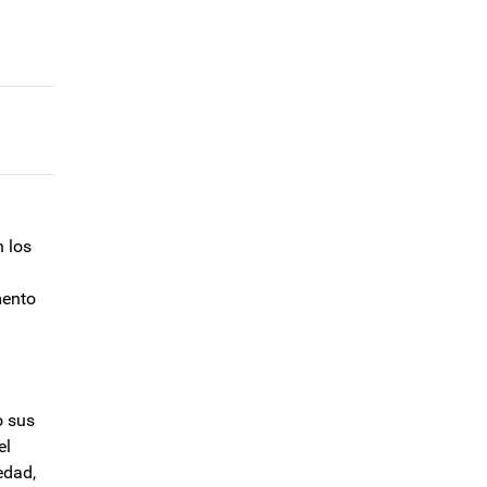
n los
mento
o sus
el
edad,