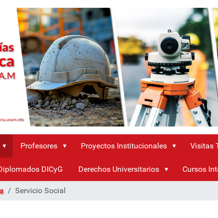
Profesores
Proyectos Institucionales
Visitas
Diplomados DICyG
Derechos Universitarios
Cursos Int
ra
Servicio Social