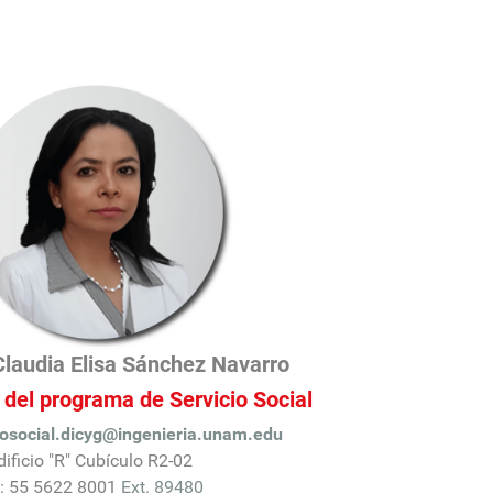
Claudia Elisa Sánchez Navarro
del programa de Servicio Social
iosocial.dicyg@ingenieria.unam.edu
dificio "R" Cubículo R2-02
l: 55 5622 8001
Ext. 89480