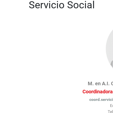
Servicio Social
M. en A.I. 
Coordinadora 
coord.servic
E
Te