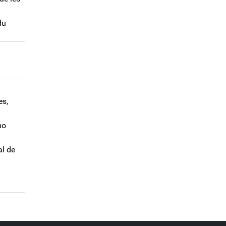
du
es,
mo
al de