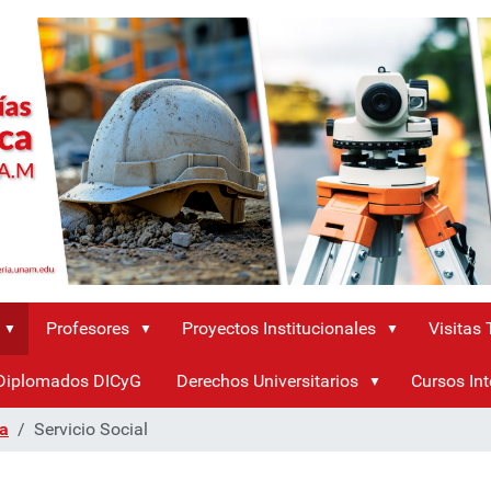
Profesores
Proyectos Institucionales
Visitas
Diplomados DICyG
Derechos Universitarios
Cursos Int
ra
Servicio Social