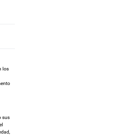
n los
mento
o sus
el
edad,