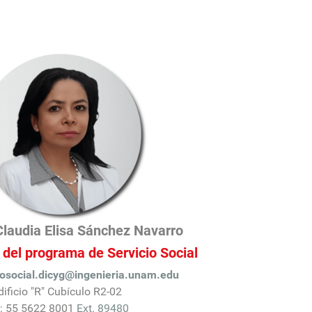
Claudia Elisa Sánchez Navarro
del programa de Servicio Social
iosocial.dicyg@ingenieria.unam.edu
dificio "R" Cubículo R2-02
l: 55 5622 8001
Ext. 89480