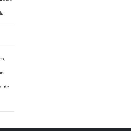
du
es,
mo
al de