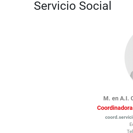
Servicio Social
M. en A.I. 
Coordinadora 
coord.servic
E
Te