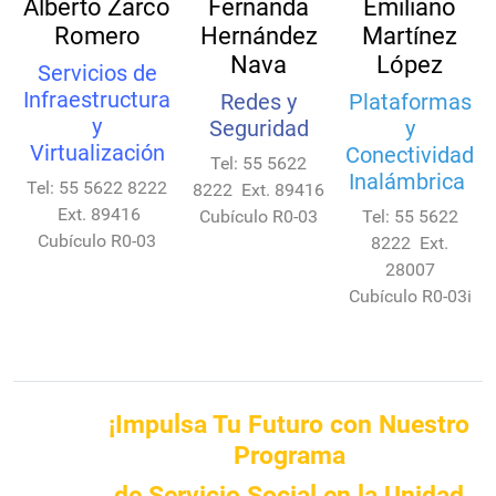
Alberto Zarco
Fernanda
Emiliano
Romero
Hernández
Martínez
Nava
López
Servicios de
Infraestructura
Redes y
Plataformas
y
Seguridad
y
Virtualización
Conectividad
Tel: 55 5622
Inalámbrica
Tel: 55 5622 8222
8222 Ext. 89416
Ext. 89416
Cubículo R0-03
Tel: 55 5622
Cubículo R0-03
8222 Ext.
28007
Cubículo R0-03i
¡Impulsa Tu Futuro con Nuestro
Programa
de Servicio Social en la Unidad