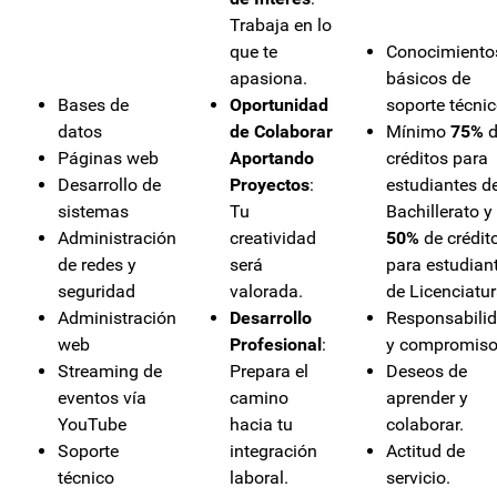
Trabaja en lo
que te
Conocimiento
apasiona.
básicos de
Bases de
Oportunidad
soporte técnic
datos
de Colaborar
Mínimo
75%
d
Páginas web
Aportando
créditos para
Desarrollo de
Proyectos
:
estudiantes d
sistemas
Tu
Bachillerato y
Administración
creatividad
50%
de crédit
de redes y
será
para estudian
seguridad
valorada.
de Licenciatur
Administración
Desarrollo
Responsabili
web
Profesional
:
y compromiso
Streaming de
Prepara el
Deseos de
eventos vía
camino
aprender y
YouTube
hacia tu
colaborar.
Soporte
integración
Actitud de
técnico
laboral.
servicio.